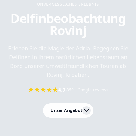
UNVERGESSLICHES ERLEBNIS
Delfinbeobachtung
Rovinj
Erleben Sie die Magie der Adria. Begegnen Sie
Delfinen in ihrem natürlichen Lebensraum an
Bord unserer umweltfreundlichen Touren ab
Rovinj, Kroatien.
4.9
·
850+ Google reviews
Unser Angebot