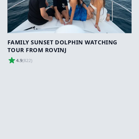
FAMILY SUNSET DOLPHIN WATCHING
TOUR FROM ROVINJ
4.9
(
822
)
45,00 €
Tours/Activity